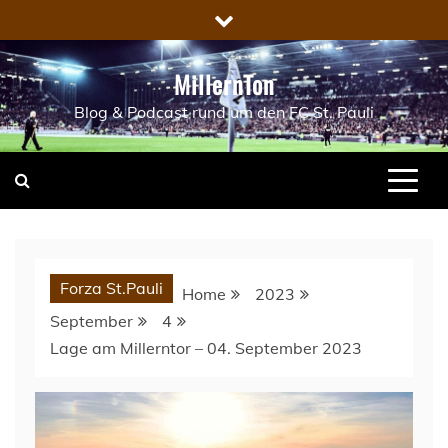
Skip
to
content
MillernTon
Blog & Podcast rund um den FC St. Pauli
Forza St.Pauli
Home
2023
September
4
Lage am Millerntor – 04. September 2023