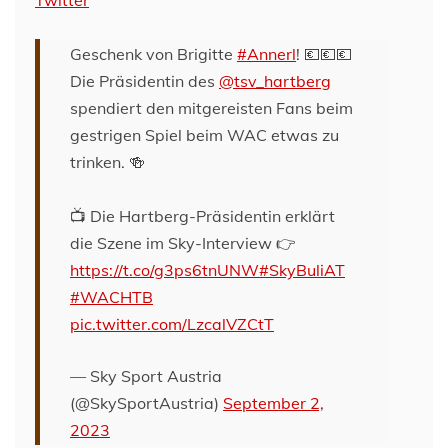
Twitter
Geschenk von Brigitte
#Annerl
! 💶💶💶
Die Präsidentin des
@tsv_hartberg
spendiert den mitgereisten Fans beim
gestrigen Spiel beim WAC etwas zu
trinken. 🍻
📺 Die Hartberg-Präsidentin erklärt
die Szene im Sky-Interview 👉
https://t.co/g3ps6tnUNW
#SkyBuliAT
#WACHTB
pic.twitter.com/LzcalVZCtT
— Sky Sport Austria
(@SkySportAustria)
September 2,
2023