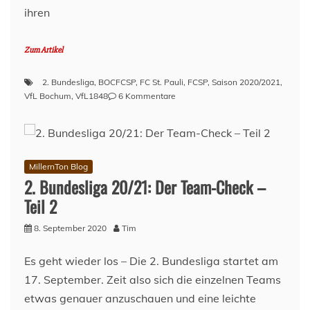
ihren
Zum Artikel
2. Bundesliga
,
BOCFCSP
,
FC St. Pauli
,
FCSP
,
Saison 2020/2021
,
zu
VfL Bochum
,
VfL1848
6 Kommentare
Vorbericht:
VfL
Bochum
–
FC
MillernTon Blog
St.
2. Bundesliga 20/21: Der Team-Check –
Pauli
Teil 2
8. September 2020
Tim
Es geht wieder los – Die 2. Bundesliga startet am
17. September. Zeit also sich die einzelnen Teams
etwas genauer anzuschauen und eine leichte