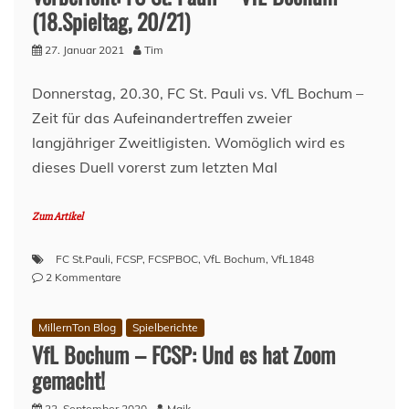
(18.Spieltag, 20/21)
27. Januar 2021
Tim
Donnerstag, 20.30, FC St. Pauli vs. VfL Bochum –
Zeit für das Aufeinandertreffen zweier
langjähriger Zweitligisten. Womöglich wird es
dieses Duell vorerst zum letzten Mal
Zum Artikel
FC St.Pauli
,
FCSP
,
FCSPBOC
,
VfL Bochum
,
VfL1848
zu
2 Kommentare
Vorbericht:
FC
MillernTon Blog
Spielberichte
St.
VfL Bochum – FCSP: Und es hat Zoom
Pauli
–
gemacht!
VfL
Bochum
22. September 2020
Maik