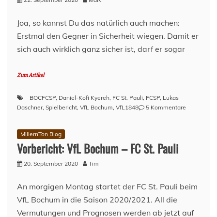
(18.Spieltag,
20/21)
Joa, so kannst Du das natürlich auch machen:
Erstmal den Gegner in Sicherheit wiegen. Damit er
sich auch wirklich ganz sicher ist, darf er sogar
Zum Artikel
BOCFCSP
,
Daniel-Kofi Kyereh
,
FC St. Pauli
,
FCSP
,
Lukas
zu
Daschner
,
Spielbericht
,
VfL Bochum
,
VfL1848
5 Kommentare
VfL
Bochum
MillernTon Blog
–
Vorbericht: VfL Bochum – FC St. Pauli
FCSP:
Und
20. September 2020
Tim
es
hat
Zoom
An morgigen Montag startet der FC St. Pauli beim
gemacht!
VfL Bochum in die Saison 2020/2021. All die
Vermutungen und Prognosen werden ab jetzt auf