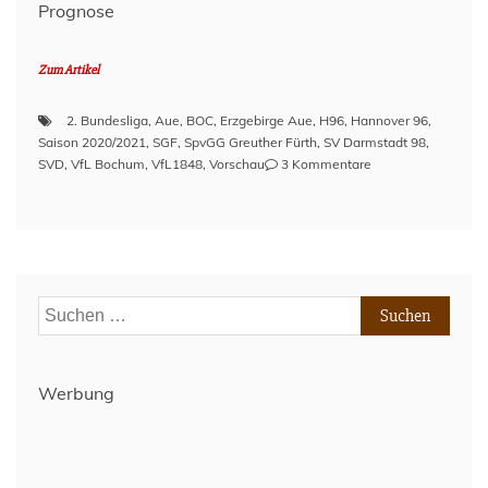
Prognose
Zum Artikel
2. Bundesliga
,
Aue
,
BOC
,
Erzgebirge Aue
,
H96
,
Hannover 96
,
Saison 2020/2021
,
SGF
,
SpvGG Greuther Fürth
,
SV Darmstadt 98
,
zu
SVD
,
VfL Bochum
,
VfL1848
,
Vorschau
3 Kommentare
2.
Bundesliga
20/21:
Der
Team-
Check
Suchen
–
nach:
Teil
2
Werbung