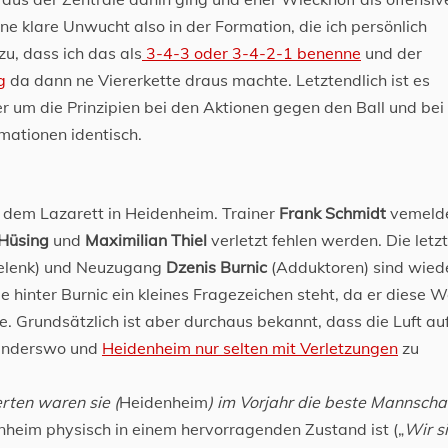
ine klare Unwucht also in der Formation, die ich persönlich
zu, dass ich das als
3-4-3 oder 3-4-2-1 benenne
und der
g
da dann ne Viererkette draus machte. Letztendlich ist es
r um die Prinzipien bei den Aktionen gegen den Ball und bei
rmationen identisch.
 dem Lazarett in Heidenheim. Trainer
Frank Schmidt
vemeld
 Hüsing
und
Maximilian Thiel
verletzt fehlen werden. Die letz
elenk) und Neuzugang
Dzenis Burnic
(Adduktoren) sind wied
 hinter Burnic ein kleines Fragezeichen steht, da er diese 
te. Grundsätzlich ist aber durchaus bekannt, dass die Luft au
 anderswo und
Heidenheim nur selten mit Verletzungen
zu
rten waren sie (
Heidenheim
) im Vorjahr die beste Mannschaf
nheim physisch in einem hervorragenden Zustand ist („
Wir s