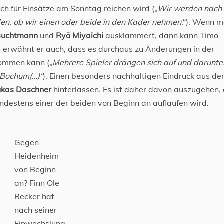
auch für Einsätze am Sonntag reichen wird („
Wir werden nach
n, ob wir einen oder beide in den Kader nehmen
.“). Wenn 
 Buchtmann
und
Ryō Miyaichi
ausklammert, dann kann Timo
i erwähnt er auch, dass es durchaus zu Änderungen in der
kommen kann (
„Mehrere Spieler drängen sich auf und darunte
n Bochum(…)“
). Einen besonders nachhaltigen Eindruck aus d
ukas Daschner
hinterlassen. Es ist daher davon auszugehen,
ndestens einer der beiden von Beginn an auflaufen wird.
Gegen
Heidenheim
von Beginn
an? Finn Ole
Becker hat
nach seiner
Einwechslung