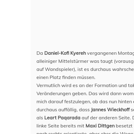
Da
Daniel-Kofi Kyereh
vergangenen Montag u
alleiniger Mittelstürmer was taugt (voraus
auf Wandspieler), ist es durchaus wahrsche
einen Platz finden müssen.
Vermutlich wird es an der Formation und t
Veränderungen geben. Das wird dann womög
mich darauf festzulegen, ob das nun hinten
durchaus auffällig, dass
Jannes Wieckhoff
s
als
Leart Paqarada
auf der anderen Seite. 
linke Seite bereits mit
Maxi Dittgen
besetzt
nach rechts orientierte, aber eher die Wege