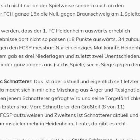
t sich nicht nur an der Spielweise sondern auch an den
der FCH ganze 15x die Null, gegen Braunschweig am 1.Spielt
t werden, dass der 1. FC Heidenheim auswärts erheblich
gebnisse dort nicht so passen (18 Punkte auswärts, 34 zuhau
egen den FCSP messbar: Nur ein einziges Mal konnte Heiden
m gab es drei Niederlagen und zuletzt zwei Unentschieden
ieder ganz anders aus (sechs Spiele, sechs Siege gegen den
c Schnatterer
. Das ist aber aktuell und eigentlich seit letzter
da macht sich in mir eine Mischung aus Ärger und Resignatio
n jenem Schnatterer gefragt wird und seine Torgefährlichke
rstens hat Marc Schnatterer den Großteil (8 von 11)
 FCSP aufzuweisen und Zweitens ist Schnatterer aktuell und
tammspieler mehr in Heidenheim. Leute, da gibt es echt