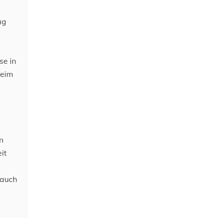
ag
se in
heim
.
n
it
 auch