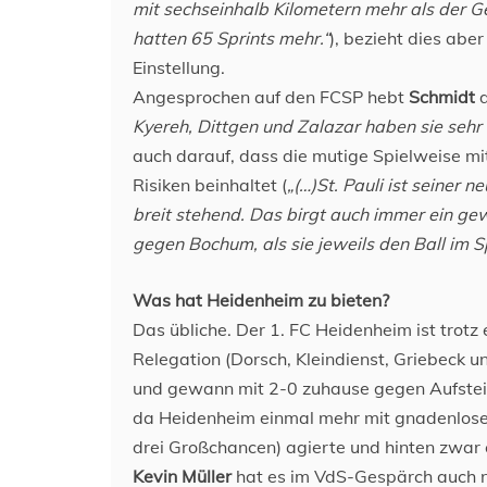
mit sechseinhalb Kilometern mehr als der 
hatten 65 Sprints mehr.“
), bezieht dies aber
Einstellung.
Angesprochen auf den FCSP hebt
Schmidt
d
Kyereh, Dittgen und Zalazar haben sie sehr
auch darauf, dass die mutige Spielweise m
Risiken beinhaltet (
„(…)St. Pauli ist seiner 
breit stehend. Das birgt auch immer ein gew
gegen Bochum, als sie jeweils den Ball im S
Was hat Heidenheim zu bieten?
Das übliche. Der 1. FC Heidenheim ist tro
Relegation (Dorsch, Kleindienst, Griebeck
und gewann mit 2-0 zuhause gegen Aufsteig
da Heidenheim einmal mehr mit gnadenloser
drei Großchancen) agierte und hinten zwar e
Kevin Müller
hat es im VdS-Gespärch auch no