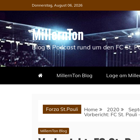
Skip
Donnerstag, August 06, 2026
to
content
MillernTon
Blog & Podcast rund um den FC St. Pa
MillernTon Blog
Lage am Mille
Forza St.Pauli
Home
2020
Sept
Vorbericht: FC St. Pauli
MillernTon Blog