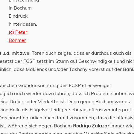
in Bochum
Eindruck
hinterlassen.
(c) Peter
Böhmer
.a. mit zwei Toren auch zeigte, dass er durchaus auch als
gesetzt der FCSP setzt im Sturm auf Geschwindigkeit und nic
inlich, dass Makienok und/oder Tashchy vorerst auf der Ban
aktischen Grundausrichtung des FCSP eher weniger
lich auch wieder dazu führen, dass ich Probleme haben w
 eine Dreier- oder Vierkette ist. Denn gegen Bochum war es
eine Rolle als Flügelverteidiger sehr viel offensiver interpreti
Das hängt natürlich auch damit zusammen, dass die offensi
 ist, während sich gegen Bochum
Rodrigo Zalazar
immer wie
 aus der Zentrale dahin ging und eher Wieckhoff als offensiv