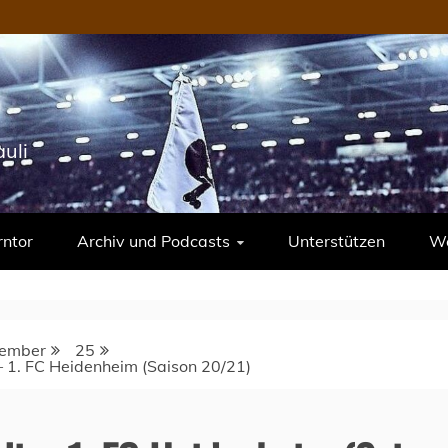
uli
rntor
Archiv und Podcasts
Unterstützen
We
ember
25
 – 1. FC Heidenheim (Saison 20/21)