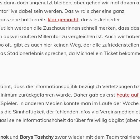
ts dann doch ungenutzt bleiben, aber gehen wir mal davon a
or live dabei sein werden. Das wird sicher eine ganz
Fanszene hat bereits
klar gemacht
, dass es keinerlei
utlich werden alle ZuschauerInnen schnell merken, dass das
 ausverkauften Millerntor zu vergleichen ist. Auch wir habe
so oft, gibt es auch hier keinen Weg, der alle zufriedenstellen
das Stadionerlebnis sprechen, da Michael ein Ticket bekomm
ähnt, dass die Informationspolitik bezüglich Verletzungen b
n Minimum zurückgefahren wurde. Daher gab es erst
heute auf
r Spieler. In anderen Medien konnte man im Laufe der Woche
s die Sinnhaftigkeit der fehlenden Infos via Vereinsmedien 
asi seine Informationshoheit darüber freiwillig abgibt (aber
enok
und
Borys Tashchy
zwar wieder mit dem Team trainier