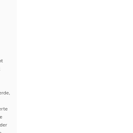
ht
k
erde,
erte
ve
der
e