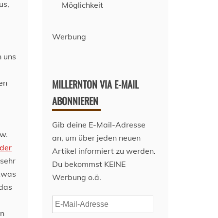
us,
Möglichkeit
Werbung
n uns
MILLERNTON VIA E-MAIL
en
ABONNIEREN
Gib deine E-Mail-Adresse
zw.
an, um über jeden neuen
 der
Artikel informiert zu werden.
 sehr
Du bekommst KEINE
etwas
Werbung o.ä.
 das
E-
en
Mail-