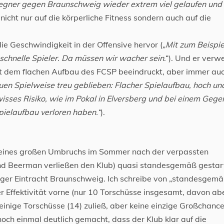
Gegner gegen Braunschweig wieder extrem viel gelaufen und
 nicht nur auf die körperliche Fitness sondern auch auf die
ie Geschwindigkeit in der Offensive hervor („
Mit zum Beispie
 schnelle Spieler. Da müssen wir wacher sein
.“). Und er verwe
it dem flachen Aufbau des FCSP beeindruckt, aber immer au
neuen Spielweise treu geblieben: Flacher Spielaufbau, hoch un
isses Risiko, wie im Pokal in Elversberg und bei einem Gege
pielaufbau verloren haben.“
).
tz eines großen Umbruchs im Sommer nach der verpassten
 und Beerman verließen den Klub) quasi standesgemäß gestar
er Eintracht Braunschweig. Ich schreibe von „standesgemä
 Effektivität vorne (nur 10 Torschüsse insgesamt, davon ab
inige Torschüsse (14) zuließ, aber keine einzige Großchance
ch einmal deutlich gemacht, dass der Klub klar auf die