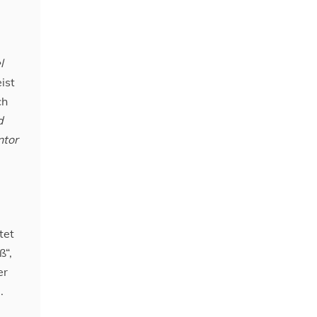
l
ist
ch
d
ntor
tet
ß“,
er
.