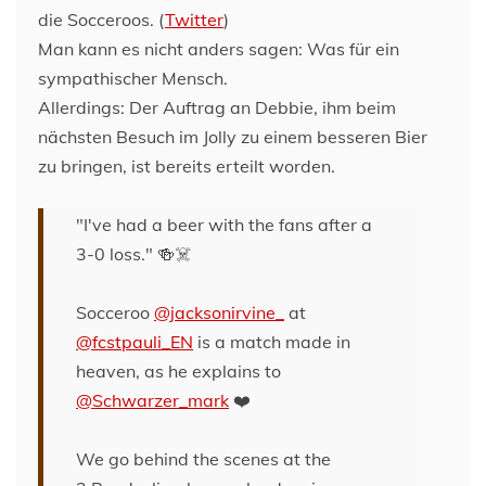
die Socceroos. (
Twitter
)
Man kann es nicht anders sagen: Was für ein
sympathischer Mensch.
Allerdings: Der Auftrag an Debbie, ihm beim
nächsten Besuch im Jolly zu einem besseren Bier
zu bringen, ist bereits erteilt worden.
"I've had a beer with the fans after a
3-0 loss." 🍻☠️
Socceroo
@jacksonirvine_
at
@fcstpauli_EN
is a match made in
heaven, as he explains to
@Schwarzer_mark
❤️
We go behind the scenes at the