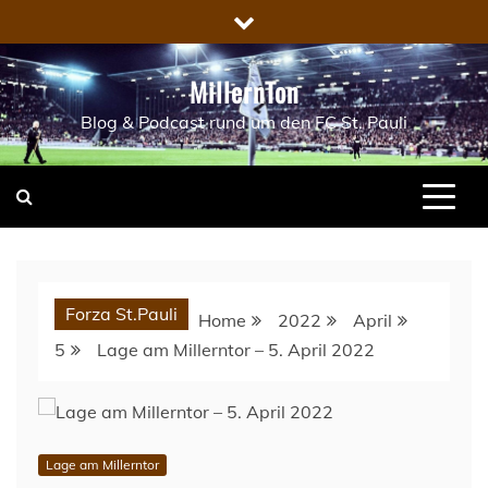
Skip
to
content
MillernTon
Blog & Podcast rund um den FC St. Pauli
Forza St.Pauli
Home
2022
April
5
Lage am Millerntor – 5. April 2022
Lage am Millerntor