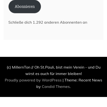
Adresse
Abonnieren
Schließe dich 1.292 anderen Abonnenten an
(c) MillernTon // Oh St.Pauli, bist mein Verein - und Du
wirst es auch für immer bleiben!
Proudly powered by WordPress
|
Theme: Recent News
by
Candid Themes
.