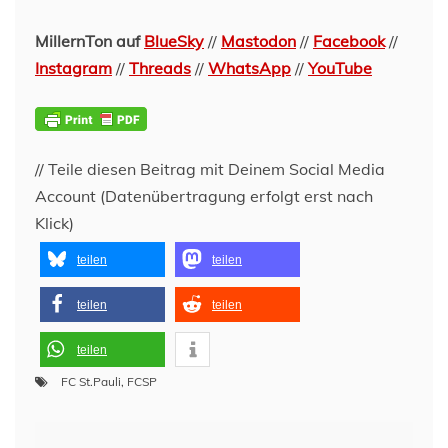
MillernTon auf
BlueSky
//
Mastodon
//
Facebook
//
Instagram
//
Threads
//
WhatsApp
//
YouTube
// Teile diesen Beitrag mit Deinem Social Media
Account (Datenübertragung erfolgt erst nach
Klick)
teilen
teilen
teilen
teilen
teilen
FC St.Pauli
,
FCSP
Beitragsnavigation