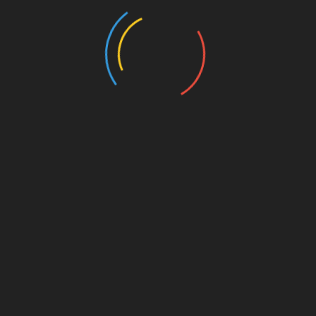
New Arsenal goalkeeper Matt Turner
refuses to sign a jersey for a Tottenham
fan after his final New England
Revolution match tonight.
A true Gooner already,
@headdturnerr
!
😂❤️
#afc
pic.twitter.com/AdC8c2Z7M6
— afcstuff (@afcstuff)
June 20, 2022
Forza St. Pauli!
// Maik
Alle Beiträge beim MillernTon sind gratis.
Wir
freuen uns aber sehr, wenn Du uns
unterstützt
.
Das Verfassen von Kommentaren ist nur nach