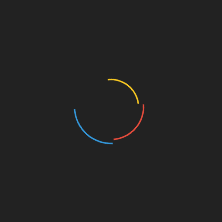
2022/23
Spieltag 4 – Saison
gust 2022
Tim
2022/23
ntag tritt der FC St. Pauli
16. August 2022
Yannick
nsa Rostock an. Auf den
artet ein hartes Stück
Der FC St. Pauli gewinnt deut
. Der Vorbericht.
und souverän gegen den 1. F
Magdeburg. Aber auch abseit
ikel
Platzes gab es mit Gast Alex
einiges zu besprechen.
ansa Rostock
,
FCHFCSP
,
Saison
zu
023
,
Vorbericht
2 Kommentare
Zum Artikel
Vorbericht:
Hansa
Rostock
1. FC Magdeburg
,
2. Bundesliga
,
–
Bundesliga2
,
FC St. Pauli
,
FCM
,
FCSP
,
FC
FCSPFCM
,
Saison 2022/2023
St.
Pauli
(5.