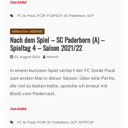
Zum Artikel
FC St. Pauli
,
FCSP
,
FCSPSCP
,
SC Paderborn
,
SCP
MillernTon VdS/NdS
Nach dem Spiel – SC Paderborn (A) –
Spieltag 4 – Saison 2021/22
23. August 2021
Yannick
In einem kuriosen Spiel verliert der FC Sankt Pauli
zum ersten Mal in dieser Saison. Über eine Partie,
die viel zu bieten hatte, spreche ich erneut mit
Basti vom Padercast.
Zum Artikel
FC St. Pauli
,
FCSP
,
SC Paderborn
,
SCP
,
SCPFCSP