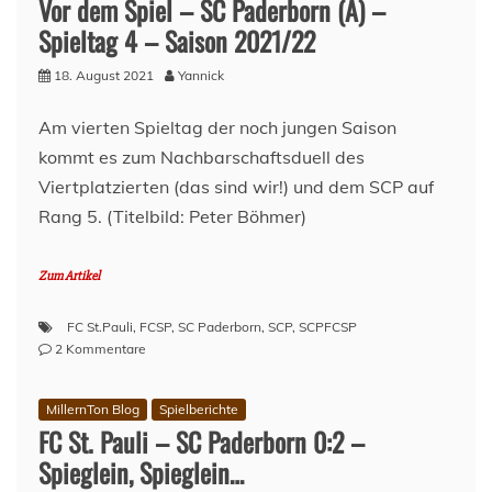
Vor dem Spiel – SC Paderborn (A) –
FC
St.
Spieltag 4 – Saison 2021/22
Pauli
3:1
18. August 2021
Yannick
–
against
Am vierten Spieltag der noch jungen Saison
all
kommt es zum Nachbarschaftsduell des
odds!
Viertplatzierten (das sind wir!) und dem SCP auf
Rang 5. (Titelbild: Peter Böhmer)
Zum Artikel
FC St.Pauli
,
FCSP
,
SC Paderborn
,
SCP
,
SCPFCSP
zu
2 Kommentare
Vor
dem
MillernTon Blog
Spielberichte
Spiel
FC St. Pauli – SC Paderborn 0:2 –
–
SC
Spieglein, Spieglein…
Paderborn