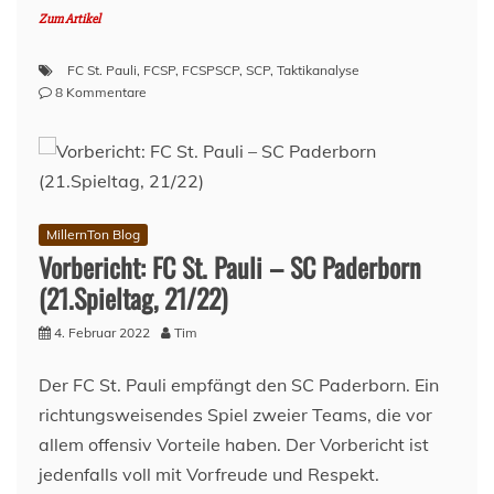
Zum Artikel
FC St. Pauli
,
FCSP
,
FCSPSCP
,
SCP
,
Taktikanalyse
zu
8 Kommentare
FC
St.
Pauli
–
SC
Paderborn
MillernTon Blog
2:2
Vorbericht: FC St. Pauli – SC Paderborn
–
(21.Spieltag, 21/22)
Ernüchterung
und
4. Februar 2022
Tim
wehmütige
Blicke
Der FC St. Pauli empfängt den SC Paderborn. Ein
richtungsweisendes Spiel zweier Teams, die vor
allem offensiv Vorteile haben. Der Vorbericht ist
jedenfalls voll mit Vorfreude und Respekt.