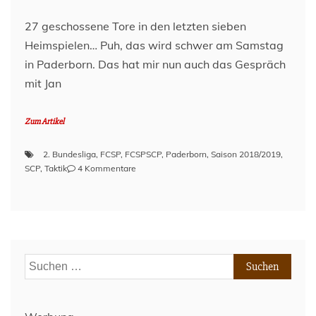
27 geschossene Tore in den letzten sieben
Heimspielen… Puh, das wird schwer am Samstag
in Paderborn. Das hat mir nun auch das Gespräch
mit Jan
Zum Artikel
2. Bundesliga
,
FCSP
,
FCSPSCP
,
Paderborn
,
Saison 2018/2019
,
zu
SCP
,
Taktik
4 Kommentare
Vor
dem
Spiel
–
SC
Paderborn
Suchen
(A)
nach:
–
Spieltag
24