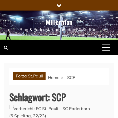
Skip
to
content
MillernTon
Blog & Podcast rund um den FC St. Pauli
Forza St.Pauli
Home
SCP
Schlagwort:
SCP