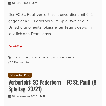
(A)
16. März 2021
Tim
–
Spieltag
Der FC St. Pauli verliert nicht unverdient mit 0-2
4
gegen den SC Paderborn. Im Spiel zweier auf
–
Saison
Umschaltmomente fokussierter Teams gewann
2021/22
letztlich das Team, dass
Zum Artikel
FC St. Pauli
,
FCSP
,
FCSPSCP
,
SC Paderborn
,
SCP
zu
9 Kommentare
FC
St.
MillernTon Blog
Pauli
Vorbericht: SC Paderborn – FC St. Pauli (8.
–
SC
Spieltag, 20/21)
Paderborn
0:2
20. November 2020
Tim
–
Spieglein,