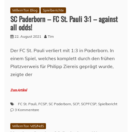
MillernTon Blog
Spielberichte
SC Paderborn – FC St. Pauli 3:1 – against
all odds!
22. August 2021
Tim
Der FC St. Pauli verliert mit 1:3 in Paderborn. In
einem Spiel, welches komplett durch den frühen
Platzverweis für Philipp Ziereis geprägt wurde,
zeigte der
Zum Artikel
FC St. Pauli
,
FCSP
,
SC Paderborn
,
SCP
,
SCPFCSP
,
Spielbericht
zu
3 Kommentare
SC
Paderborn
MillernTon VdS/NdS
–