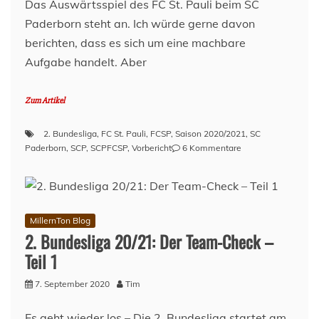
Das Auswärtsspiel des FC St. Pauli beim SC
Spieglein…
Paderborn steht an. Ich würde gerne davon
berichten, dass es sich um eine machbare
Aufgabe handelt. Aber
Zum Artikel
2. Bundesliga
,
FC St. Pauli
,
FCSP
,
Saison 2020/2021
,
SC
zu
Paderborn
,
SCP
,
SCPFCSP
,
Vorbericht
6 Kommentare
Vorbericht:
SC
Paderborn
–
FC
MillernTon Blog
St.
2. Bundesliga 20/21: Der Team-Check –
Pauli
Teil 1
(8.
Spieltag,
7. September 2020
Tim
20/21)
Es geht wieder los – Die 2. Bundesliga startet am