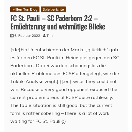
–
SC
MillernTon Blog
Spielberichte
Paderborn
FC St. Pauli – SC Paderborn 2:2 –
(6.Spieltag,
Ernüchterung und wehmütige Blicke
22/23)
6. Februar 2022
Tim
{:de}Ein Unentschieden der Marke „glücklich“ gab
es für den FC St. Pauli im Heimspiel gegen den SC
Paderborn. Dabei wurden schonungslos die
aktuellen Probleme des FCSP offengelegt, wie die
Taktik-Analyse zeigt.{:}{:en}twice, they could not
win. Because a very good opponent exposed the
current problem areas of FCSP quite ruthlessly.
The table situation is still good, but the current
form is rather sobering – there is a lot of work
waiting for FC St. Pauli.{:}