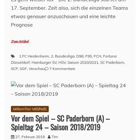
17. September. Zeit also, sich die einzelnen Teams
etwas genauer anzuschauen und eine leichte
Prognose
Zum Artikel
1.FC Heidenheim
,
2. Bundesliga
,
D98
,
F95
,
FCH
,
Fortuna
Düsseldorf
,
Hamburger SV
,
HSV
,
Saison 2020/2021
,
SC Paderborn
,
zu
SCP
,
SGF
,
Vorschau
7 Kommentare
2.
Bundesliga
20/21:
Der
Team-
Check
MillernTon VdS/NdS
–
Vor dem Spiel – SC Paderborn (A) –
Teil
Spieltag 24 – Saison 2018/2019
1
27. Februar 2019
Tim