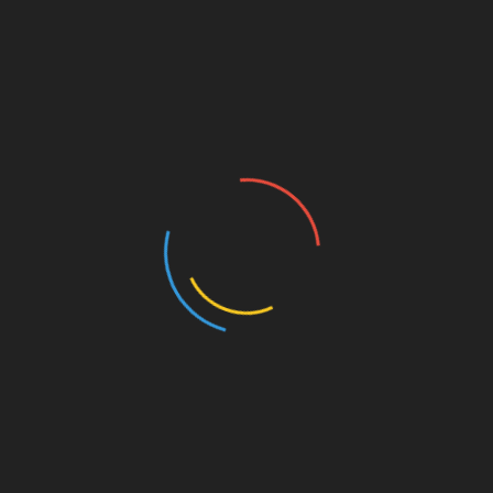
MillernTon VdS/NdS
MillernTon meets – Saisonvorschau
Teil 7
19. Juli 2021
Yannick
Hier ist der letzte Teil der insgesamt siebenteiligen
Saisonvorschau „MillernTon meets“ zur zweiten
Bundesliga 2021/2022, in der ich mit insgesamt 17
Gesprächspartner*innen über ihre Vereine
Zum Artikel
FCSP
,
Saison 2021/22
,
Saisonvorschau
MillernTon VdS/NdS
MillernTon meets – Saisonvorschau