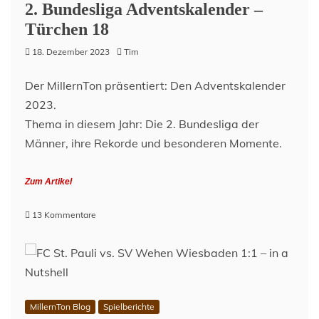
Dezember
2. Bundesliga Adventskalender –
2023
Türchen 18
18. Dezember 2023
Tim
Der MillernTon präsentiert: Den Adventskalender
2023.
Thema in diesem Jahr: Die 2. Bundesliga der
Männer, ihre Rekorde und besonderen Momente.
Zum Artikel
zu
13 Kommentare
2.
Bundesliga
Adventskalender
–
Türchen
18
MillernTon Blog
Spielberichte