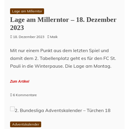
zu
FCSP
Lage am Millerntor
vs.
Lage am Millerntor – 18. Dezember
SVWW
2023
18. Dezember 2023
Maik
Mit nur einem Punkt aus dem letzten Spiel und
damit dem 2. Tabellenplatz geht es für den FC St.
Pauli in die Winterpause. Die Lage am Montag.
Zum Artikel
zu
6 Kommentare
Lage
am
Millerntor
–
18.
Adventskalender