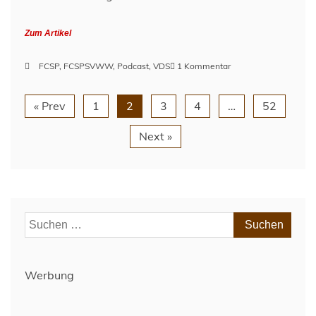
Zum Artikel
zu
FCSP
,
FCSPSVWW
,
Podcast
,
VDS
1 Kommentar
Vor
dem
« Prev
1
2
3
4
…
52
Spiel
–
Next »
SV
Wehen
Wiesbaden
(H)
–
Spieltag
Suchen
17
–
nach:
Saison
2023/24
Werbung