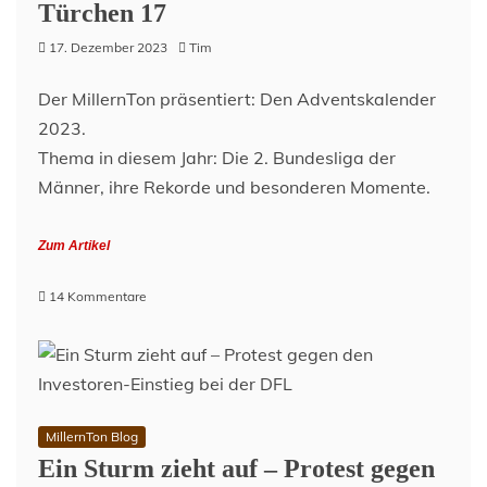
Türchen 17
1:1
–
17. Dezember 2023
Tim
in
a
Der MillernTon präsentiert: Den Adventskalender
Nutshell
2023.
Thema in diesem Jahr: Die 2. Bundesliga der
Männer, ihre Rekorde und besonderen Momente.
Zum Artikel
zu
14 Kommentare
2.
Bundesliga
Adventskalender
–
Türchen
17
MillernTon Blog
Ein Sturm zieht auf – Protest gegen