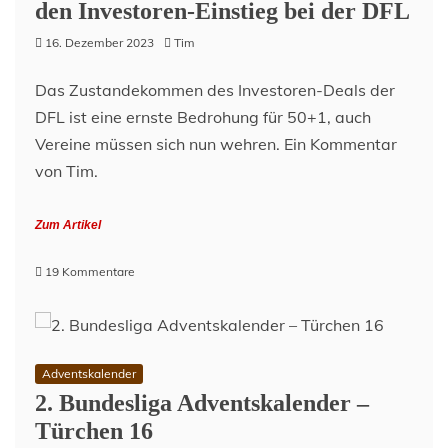
den Investoren-Einstieg bei der DFL
16. Dezember 2023
Tim
Das Zustandekommen des Investoren-Deals der
DFL ist eine ernste Bedrohung für 50+1, auch
Vereine müssen sich nun wehren. Ein Kommentar
von Tim.
Zum Artikel
zu
19 Kommentare
Ein
Sturm
zieht
auf
–
Adventskalender
Protest
2. Bundesliga Adventskalender –
gegen
Türchen 16
den