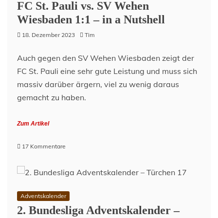
FC St. Pauli vs. SV Wehen
Wiesbaden 1:1 – in a Nutshell
18. Dezember 2023
Tim
Auch gegen den SV Wehen Wiesbaden zeigt der
FC St. Pauli eine sehr gute Leistung und muss sich
massiv darüber ärgern, viel zu wenig daraus
gemacht zu haben.
Zum Artikel
zu
17 Kommentare
FC
St.
Pauli
vs.
SV
Adventskalender
Wehen
2. Bundesliga Adventskalender –
Wiesbaden