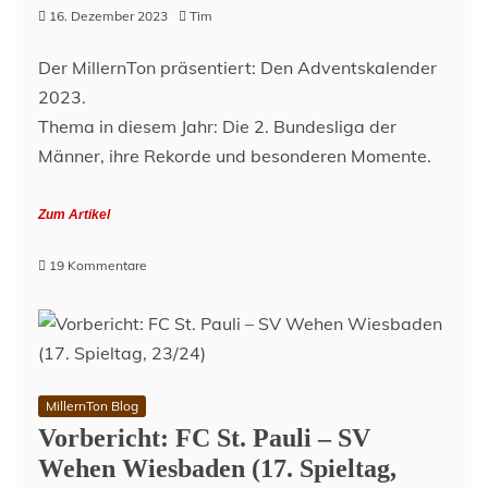
Investoren-
16. Dezember 2023
Tim
Einstieg
bei
Der MillernTon präsentiert: Den Adventskalender
der
DFL
2023.
Thema in diesem Jahr: Die 2. Bundesliga der
Männer, ihre Rekorde und besonderen Momente.
Zum Artikel
zu
19 Kommentare
2.
Bundesliga
Adventskalender
–
Türchen
16
MillernTon Blog
Vorbericht: FC St. Pauli – SV
Wehen Wiesbaden (17. Spieltag,