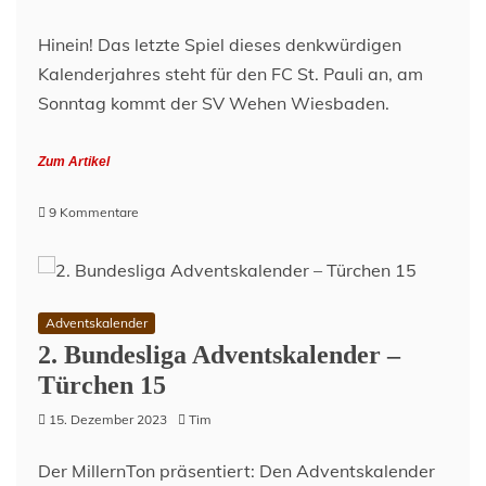
Hinein! Das letzte Spiel dieses denkwürdigen
Kalenderjahres steht für den FC St. Pauli an, am
Sonntag kommt der SV Wehen Wiesbaden.
Zum Artikel
zu
9 Kommentare
Lage
am
Millerntor
–
15.
Adventskalender
Dezember
2. Bundesliga Adventskalender –
2023
Türchen 15
15. Dezember 2023
Tim
Der MillernTon präsentiert: Den Adventskalender