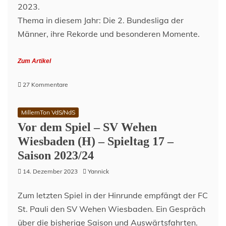
2023.
Thema in diesem Jahr: Die 2. Bundesliga der
Männer, ihre Rekorde und besonderen Momente.
Zum Artikel
zu
27 Kommentare
2.
Bundesliga
MillernTon VdS/NdS
Adventskalender
Vor dem Spiel – SV Wehen
–
Türchen
Wiesbaden (H) – Spieltag 17 –
15
Saison 2023/24
14. Dezember 2023
Yannick
Zum letzten Spiel in der Hinrunde empfängt der FC
St. Pauli den SV Wehen Wiesbaden. Ein Gespräch
über die bisherige Saison und Auswärtsfahrten.